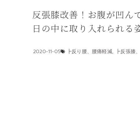
反張膝改善！お腹が凹ん
日の中に取り入れられる
2020-11-05
┣反り腰、腰痛軽減
,
┣反張膝