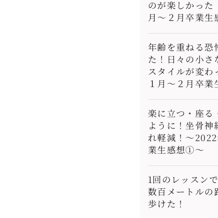
のが楽しかった！
月〜２月卒業生
年齢を重ねる恐
た！日々の小さ
スタイルが変わっ
１月〜２月卒業
楽に立つ・座る
ように！坐骨神
れ軽減！〜202
業生感想①〜
1回のレッスン
数百メートルの
歩けた！