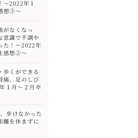
〜2022年１
感想③〜
怖がなくなっ
な意識で不調や
た！〜2022年
生感想②〜
・歩くができる
経痛、足のしび
2年１月〜２月卒
で、歩けなかった
距離を休まずに