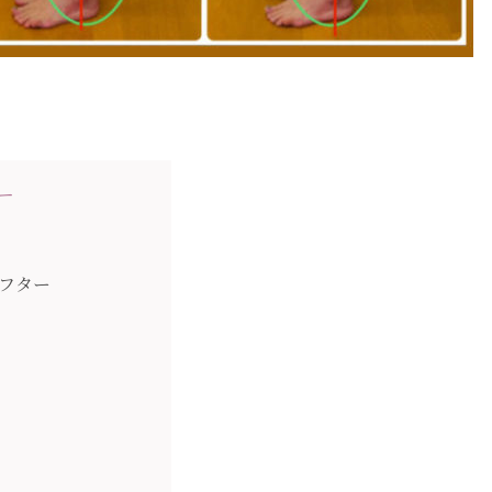
ー
フター