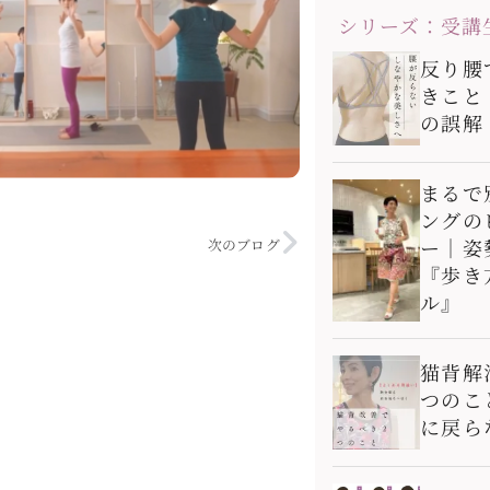
シリーズ：受講
反り腰
きこと
の誤解
まるで
ングの
ー｜姿
次のブログ
『歩き
ル』
猫背解
つのこ
に戻ら