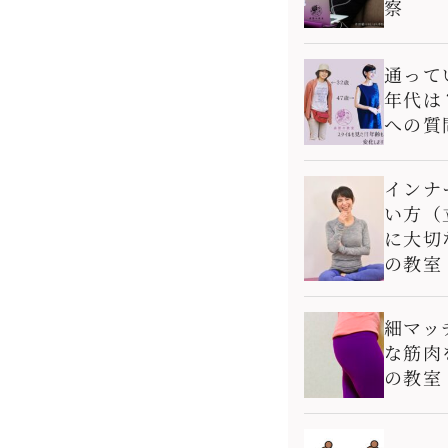
察
通って
年代は
への質
インナ
い方（
に大切
の教室
細マッ
な筋肉
の教室