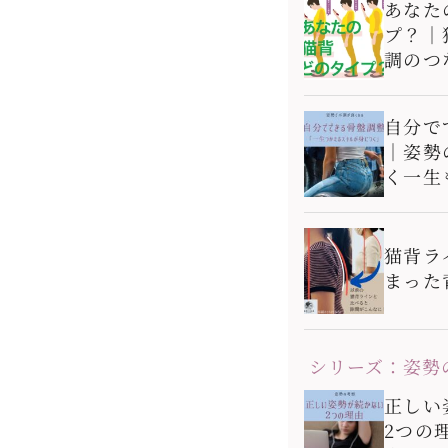
あなた
プ？｜
調のつ
自分で
｜姿勢
く一生
猫背ラ
まった
シリーズ：姿勢
正しい
2つの